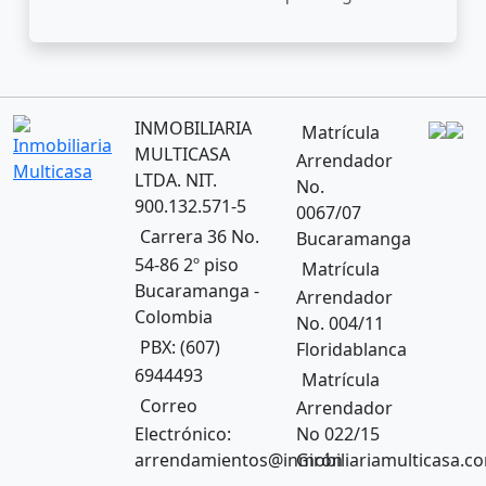
INMOBILIARIA
Matrícula
MULTICASA
Arrendador
LTDA.
NIT.
No.
900.132.571-5
0067/07
Carrera 36 No.
Bucaramanga
54-86 2º piso
Matrícula
Bucaramanga -
Arrendador
Colombia
No. 004/11
PBX: (607)
Floridablanca
6944493
Matrícula
Correo
Arrendador
Electrónico:
No 022/15
arrendamientos@inmobiliariamulticasa.c
Girón