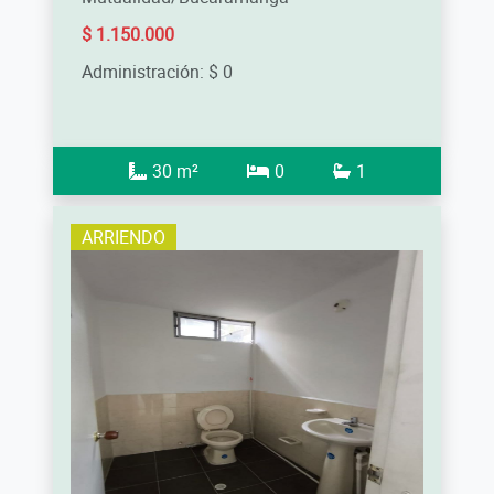
$ 1.150.000
Administración: $ 0
30 m²
0
1
ARRIENDO