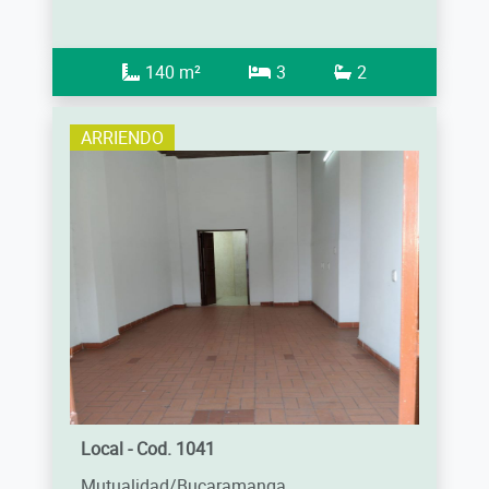
140 m²
3
2
ARRIENDO
Local - Cod. 1041
Mutualidad/Bucaramanga